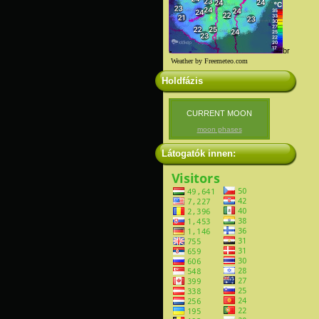
br
Weather by Freemeteo.com
Holdfázis
CURRENT MOON
moon phases
Látogatók innen: