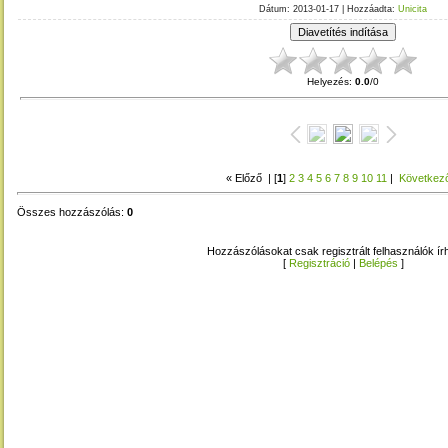
Dátum
: 2013-01-17 |
Hozzáadta
:
Unicita
Helyezés
:
0.0
/
0
« Előző
| [
1
]
2
3
4
5
6
7
8
9
10
11
|
Következ
Összes hozzászólás
:
0
Hozzászólásokat csak regisztrált felhasználók ír
[
Regisztráció
|
Belépés
]