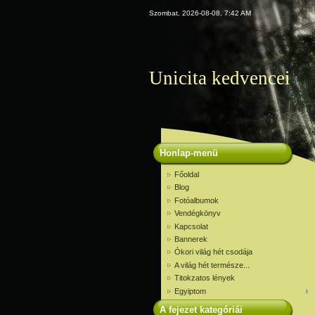
Szombat, 2026-08-08, 7:42 AM
Unicita kedvencei
Honlap-menü
Főoldal
Blog
Fotóalbumok
Vendégkönyv
Kapcsolat
Bannerek
Ókori világ hét csodája
A világ hét természe...
Titokzatos lények
Egyiptom
A fejezet kategóriái