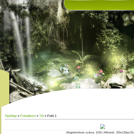
Nyitólap
»
Fotóalbum
»
Tél
» Fotó 1
Megtekintések száma
: 1030 |
Méretek
: 200x150px/10