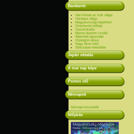
Barátaink:
Hari Kebab az ízek világa
Hardapa világa
Magyarország képekben
Önismereti műhely
Gasztrokalóz
Manon Autumn csodái
Állatvédő egyesület
Orpington tanya
Nagy Ákos fotói
Süticsapat weboldala
Japán oktatás
A mai nap képe
Pontos idő
Névnapok
Névnapi köszöntők
Időjárás