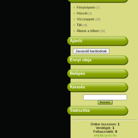
Fényképeim
[7]
Húsvét
[3]
Vízcseppek
[25]
Tél
[16]
Állatok a télben
[29]
Ajánló
Ennyi ideje
Belépés
Keresés
Statisztika
Online összesen:
1
Vendégek:
1
Felhasználók:
0