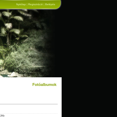
Nyitólap
|
Regisztráció
|
Belépés
Fotóalbumok
.2Kb