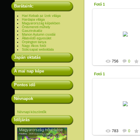
Fotó 1
Barátaink:
Hari Kebab az ízek világa
Hardapa világa
Magyarország képekben
Önismereti műhely
2013-01-17
Gasztrokalóz
Manon Autumn csodái
Állatvédő egyesület
Unicita
Orpington tanya
Nagy Ákos fotói
Süticsapat weboldala
Japán oktatás
756
0
A mai nap képe
Fotó 1
Pontos idő
Névnapok
2013-01-17
Unicita
Névnapi köszöntők
Időjárás
783
0