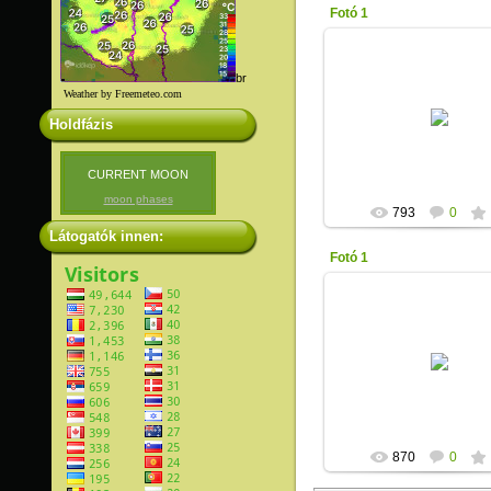
Fotó 1
br
Weather by Freemeteo.com
2013-01-17
Holdfázis
Unicita
CURRENT MOON
moon phases
793
0
Látogatók innen:
Fotó 1
2013-01-17
Unicita
870
0