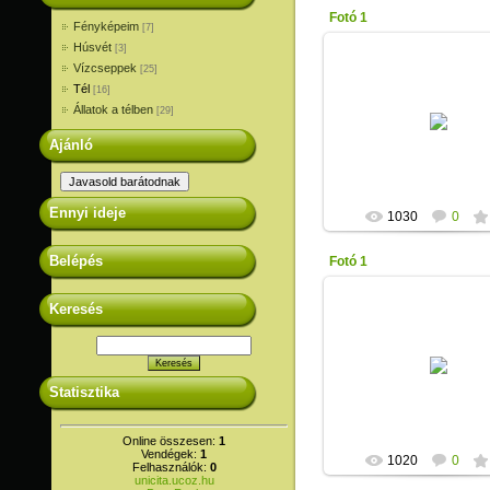
Fotó 1
Fényképeim
[7]
Húsvét
[3]
Vízcseppek
[25]
Tél
[16]
2013-01-17
Állatok a télben
[29]
Unicita
Ajánló
Ennyi ideje
1030
0
Belépés
Fotó 1
Keresés
2013-01-17
Unicita
Statisztika
Online összesen:
1
Vendégek:
1
1020
0
Felhasználók:
0