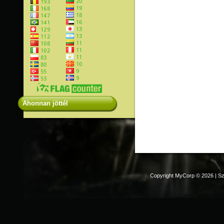
Ahonnan jöttél
Copyright MyCorp © 2026
|
Sz