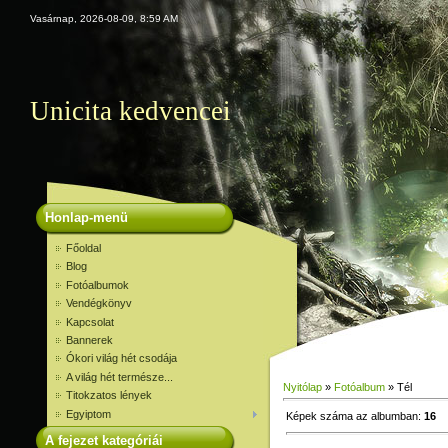
Vasárnap, 2026-08-09, 8:59 AM
Unicita kedvencei
Honlap-menü
Főoldal
Blog
Fotóalbumok
Vendégkönyv
Kapcsolat
Bannerek
Ókori világ hét csodája
A világ hét természe...
Nyitólap
»
Fotóalbum
» Tél
Titokzatos lények
Egyiptom
Képek száma az albumban
:
16
A fejezet kategóriái