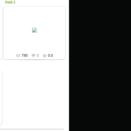
Fotó 1
2013-01-17
Unicita
795
0
0.0