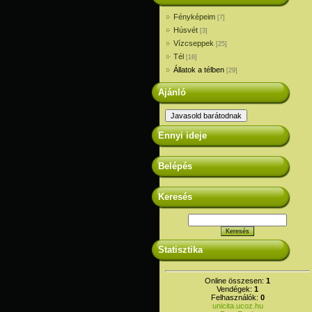
Fényképeim
[7]
Húsvét
[3]
Vízcseppek
[25]
Tél
[16]
Állatok a télben
[29]
Ajánló
Ennyi ideje
Belépés
Keresés
Statisztika
Online összesen:
1
Vendégek:
1
Felhasználók:
0