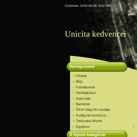
Csütörtök, 2026-08-06, 3:42 PM
Unicita kedvencei
Honlap-menü
Főoldal
Blog
Fotóalbumok
Vendégkönyv
Kapcsolat
Bannerek
Ókori világ hét csodája
A világ hét természe...
Titokzatos lények
Egyiptom
A fejezet kategóriái