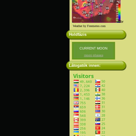
br
Weather by Freemeteo.com
Holdfázis
CURRENT MOON
moon phases
Látogatók innen: