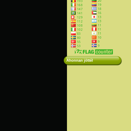
Ahonnan jöttél