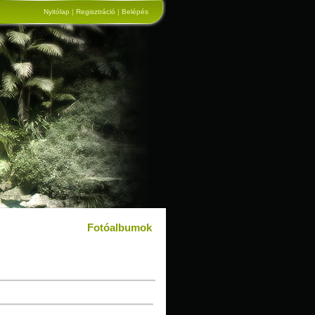
Nyitólap
|
Regisztráció
|
Belépés
Fotóalbumok