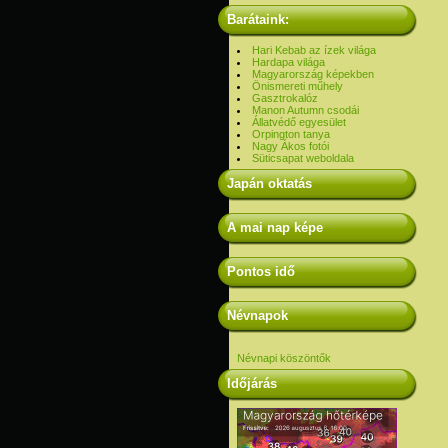
Barátaink:
Hari Kebab az ízek világa
Hardapa világa
Magyarország képekben
Önismereti műhely
Gasztrokalóz
Manon Autumn csodái
Állatvédő egyesület
Orpington tanya
Nagy Ákos fotói
Süticsapat weboldala
Japán oktatás
A mai nap képe
Pontos idő
Névnapok
Névnapi köszöntők
Időjárás