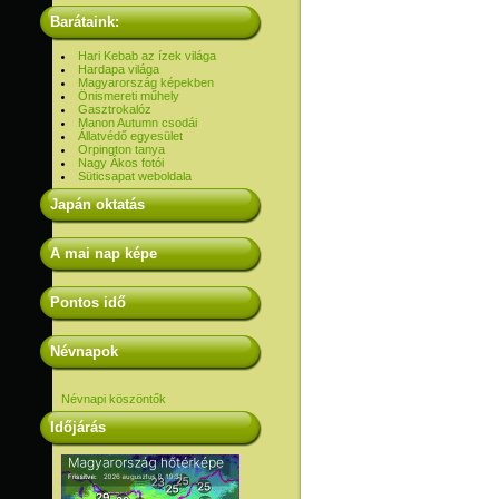
Barátaink:
Hari Kebab az ízek világa
Hardapa világa
Magyarország képekben
Önismereti műhely
Gasztrokalóz
Manon Autumn csodái
Állatvédő egyesület
Orpington tanya
Nagy Ákos fotói
Süticsapat weboldala
Japán oktatás
A mai nap képe
Pontos idő
Névnapok
Névnapi köszöntők
Időjárás