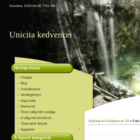
Szombat, 2026-08-08, 7:01 PM
Unicita kedvencei
Honlap-menü
Főoldal
Blog
Fotóalbumok
Vendégkönyv
Kapcsolat
Bannerek
Ókori világ hét csodája
A világ hét természe...
Nyitólap
»
Fotóalbum
»
Tél
» Fotó
Titokzatos lények
Egyiptom
A fejezet kategóriái