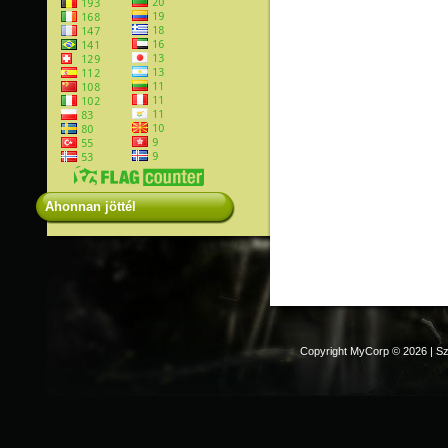
Ahonnan jöttél
Copyright MyCorp © 2026
|
Sz