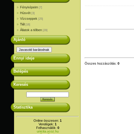
Fényképeim
[7]
Húsvét
[3]
Vízcseppek
[25]
Tél
[16]
Állatok a télben
[29]
Ajánló
Ennyi ideje
Összes hozzászólás
:
0
Belépés
Keresés
Statisztika
Online összesen:
1
Vendégek:
1
Felhasználók:
0