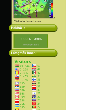
br
Weather by Freemeteo.com
Holdfázis
CURRENT MOON
moon phases
Látogatók innen: