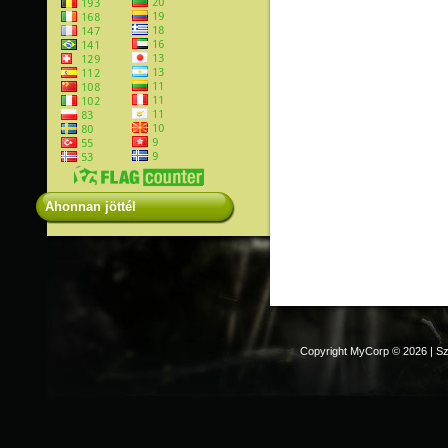
Ahonnan jöttél
Copyright MyCorp © 2026
|
Sz