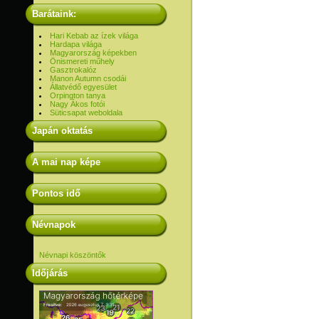
Barátaink:
Hari Kebab az ízek világa
Hardapa világa
Magyarország képekben
Önismereti műhely
Gasztrokalóz
Manon Autumn csodái
Állatvédő egyesület
Orpington tanya
Nagy Ákos fotói
Süticsapat weboldala
Japán oktatás
A mai nap képe
Pontos idő
Névnapok
Névnapi köszöntők
Időjárás