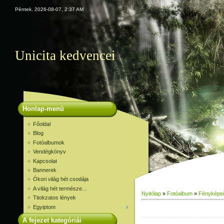
Péntek, 2026-08-07, 2:37 AM
Unicita kedvencei
Honlap-menü
Főoldal
Blog
Fotóalbumok
Vendégkönyv
Kapcsolat
Bannerek
Ókori világ hét csodája
A világ hét természe...
Nyitólap
»
Fotóalbum
»
Fényképe
Titokzatos lények
Egyiptom
A fejezet kategóriái