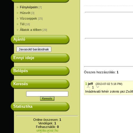
Fényképeim
[7]
Húsvét
[3]
Vízcseppek
[25]
Tél
[16]
Állatok a télben
[29]
Ajánló
Ennyi ideje
Belépés
Összes hozzászólás
:
1
Keresés
1
jeff
(2013-07-02 5:16 PM)
1
Imádnivaló fehér zoknis pici Zsófi
Statisztika
Online összesen:
1
Vendégek:
1
Felhasználók:
0