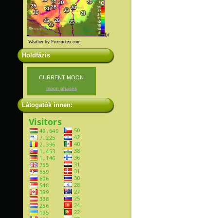
br
Weather by Freemeteo.com
Holdfázis
CURRENT MOON
moon phases
Látogatók innen: