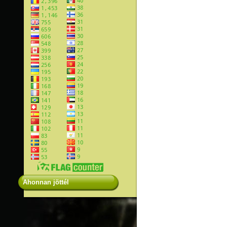
Ahonnan jöttél