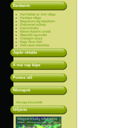
Barátaink:
Hari Kebab az ízek világa
Hardapa világa
Magyarország képekben
Önismereti műhely
Gasztrokalóz
Manon Autumn csodái
Állatvédő egyesület
Orpington tanya
Nagy Ákos fotói
Süticsapat weboldala
Japán oktatás
A mai nap képe
Pontos idő
Névnapok
Névnapi köszöntők
Időjárás