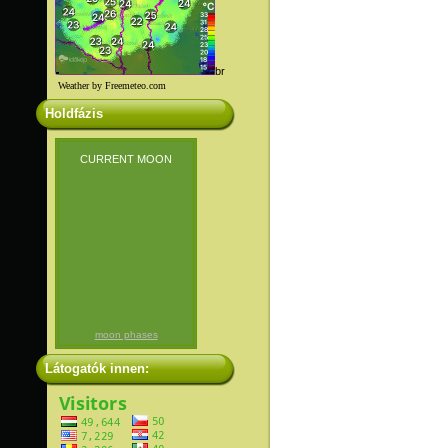
br
Weather by Freemeteo.com
Holdfázis
CURRENT MOON
moon phases
Látogatók innen: