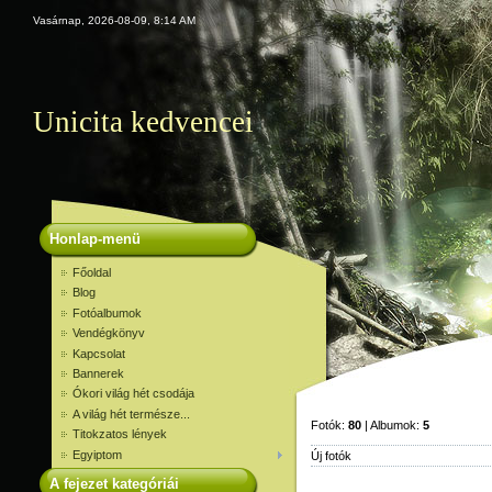
Vasárnap, 2026-08-09, 8:14 AM
Unicita kedvencei
Honlap-menü
Főoldal
Blog
Fotóalbumok
Vendégkönyv
Kapcsolat
Bannerek
Ókori világ hét csodája
A világ hét természe...
Fotók:
80
| Albumok:
5
Titokzatos lények
Egyiptom
Új fotók
A fejezet kategóriái