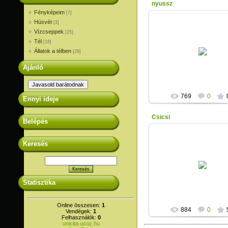
nyussz
Fényképeim
[7]
Húsvét
[3]
Vízcseppek
[25]
Tél
[16]
2012-04-07
Állatok a télben
[29]
Unicita
Ajánló
769
0
Ennyi ideje
Csicsi
Belépés
Keresés
2011-03-06
Unicita
Statisztika
Online összesen:
1
884
0
Vendégek:
1
Felhasználók:
0